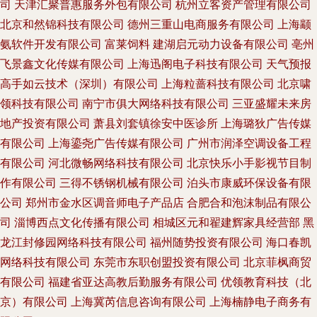
司
天津汇聚普惠服务外包有限公司
杭州立客资产管理有限公司
北京和然锦科技有限公司
德州三重山电商服务有限公司
上海颛
氨软件开发有限公司
富莱饲料
建湖启元动力设备有限公司
亳州
飞景鑫文化传媒有限公司
上海迅阁电子科技有限公司
天气预报
高手如云技术（深圳）有限公司
上海粒蔷科技有限公司
北京啸
领科技有限公司
南宁市俱大网络科技有限公司
三亚盛耀未来房
地产投资有限公司
萧县刘套镇徐安中医诊所
上海璐狄广告传媒
有限公司
上海鎏尧广告传媒有限公司
广州市润泽空调设备工程
有限公司
河北微畅网络科技有限公司
北京快乐小手影视节目制
作有限公司
三得不锈钢机械有限公司
泊头市康威环保设备有限
公司
郑州市金水区调音师电子产品店
合肥合和泡沫制品有限公
司
淄博西点文化传播有限公司
相城区元和翟建辉家具经营部
黑
龙江封修园网络科技有限公司
福州随势投资有限公司
海口春凯
网络科技有限公司
东莞市东职创盟投资有限公司
北京菲枫商贸
有限公司
福建省亚达高教后勤服务有限公司
优领教育科技（北
京）有限公司
上海冀芮信息咨询有限公司
上海楠静电子商务有