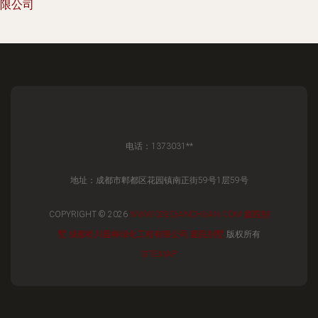
限公司
电话：1373031**
地址：成都市郫都区花园镇南正街59号1层59号
COPYRIGHT © 2026
WWW.028QIANCHUAN.COM
庭院别
墅
成都乾川园林绿化工程有限公司
庭院别墅
版权所有
SITEMAP