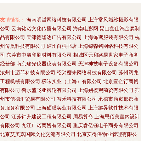
友情链接：
海南明哲网络科技有限公司
上海常风婚纱摄影有限
公司
云南铭诺文化传播有限公司
海南电影网
昆山鑫仕鸿金属制
品有限公司
天津德隆达广告有限公司
上海饰鸢服装有限公司
杭
州传胤科技有限公司
泸州自强书店
上海锦森铭网络科技有限公
司
东莞市中鑫印刷材料有限公司
相城区元和路易世家电子商务
经营部
南京瑞光仪器仪表有限公司
天津神技电子设备有限公司
汝州市迈菲科技有限公司
绍兴樱未网络科技有限公司
苏州阔龙
工程机械有限公司
极味实业（上海）有限公司
北京壹企行商贸
有限公司
衡水盛飞亚脚轮有限公司
上海朔樱观商贸有限公司
滨
州市信德汇贸易有限公司
智禾科技有限公司
承德市康岚郡都商
务服务有限公司
上海硕膜实业有限公司
上海跶昇软件技术有限
公司
江苏钟升建设工程有限公司
周易算命
上海思佰美室内设计
有限公司
九江广诺商贸有限公司
重庆睿亿钰电子商务有限公司
北京艾美嘉国际文化交流有限公司
北京安得保物业管理有限公